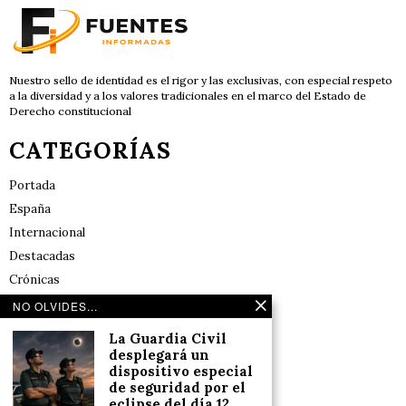
Nuestro sello de identidad es el rigor y las exclusivas, con especial respeto
a la diversidad y a los valores tradicionales en el marco del Estado de
Derecho constitucional
CATEGORÍAS
Portada
España
Internacional
Destacadas
Crónicas
Noticias de deportes en España
NO OLVIDES...
Salud y Bienestar
La Guardia Civil
Reflexiones
desplegará un
dispositivo especial
de seguridad por el
LINKS
eclipse del día 12,