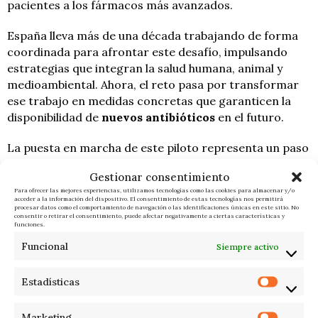
pacientes a los fármacos más avanzados.
España lleva más de una década trabajando de forma
coordinada para afrontar este desafío, impulsando
estrategias que integran la salud humana, animal y
medioambiental. Ahora, el reto pasa por transformar
ese trabajo en medidas concretas que garanticen la
disponibilidad de
nuevos antibióticos
en el futuro.
La puesta en marcha de este piloto representa un paso
importante para construir un sistema más preparado
Gestionar consentimiento
frente a una amenaza que ya no pertenece al futuro,
Para ofrecer las mejores experiencias, utilizamos tecnologías como las cookies para almacenar y/o
sino que forma parte de la realidad sanitaria actual.
acceder a la información del dispositivo. El consentimiento de estas tecnologías nos permitirá
procesar datos como el comportamiento de navegación o las identificaciones únicas en este sitio. No
consentir o retirar el consentimiento, puede afectar negativamente a ciertas características y
funciones.
F. I.
ÚLTIMAS NOTICIAS
Funcional
Siempre activo
Estadísticas
Marketing