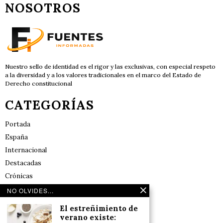
NOSOTROS
Nuestro sello de identidad es el rigor y las exclusivas, con especial respeto
a la diversidad y a los valores tradicionales en el marco del Estado de
Derecho constitucional
CATEGORÍAS
Portada
España
Internacional
Destacadas
Crónicas
Noticias de deportes en España
NO OLVIDES...
Salud y Bienestar
El estreñimiento de
Reflexiones
verano existe: