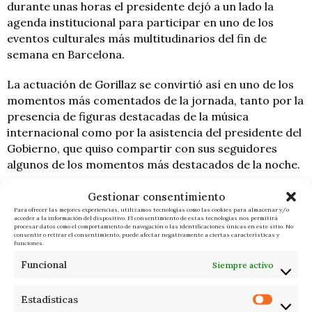
durante unas horas el presidente dejó a un lado la
agenda institucional para participar en uno de los
eventos culturales más multitudinarios del fin de
semana en Barcelona.
La actuación de Gorillaz se convirtió así en uno de los
momentos más comentados de la jornada, tanto por la
presencia de figuras destacadas de la música
internacional como por la asistencia del presidente del
Gobierno, que quiso compartir con sus seguidores
algunos de los momentos más destacados de la noche.
Gestionar consentimiento
F. I.
ÚLTIMAS NOTICIAS
Para ofrecer las mejores experiencias, utilizamos tecnologías como las cookies para almacenar y/o
acceder a la información del dispositivo. El consentimiento de estas tecnologías nos permitirá
procesar datos como el comportamiento de navegación o las identificaciones únicas en este sitio. No
consentir o retirar el consentimiento, puede afectar negativamente a ciertas características y
funciones.
Funcional
Siempre activo
Estadísticas
RELACIONADOS