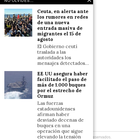
NO OLVIDES...
Salud y Bienestar
Ceuta, en alerta ante
Reflexiones
los rumores en redes
de una nueva
entrada masiva de
LINKS
migrantes el 15 de
agosto
Aviso legal
El Gobierno ceutí
traslada a las
Política de cookies (UE)
autoridades los
Términos y condiciones
mensajes detectados…
EE UU asegura haber
facilitado el paso de
Llámanos
más de 1.000 buques
por el estrecho de
+34633110958
Ormuz
Las fuerzas
estadounidenses
Escríbenos
afirman haber
desviado decenas de
+34633110958
buques en una
operación que sigue
elevando la tensión
Copyright
2026
. Todos los Derechos Reservados.