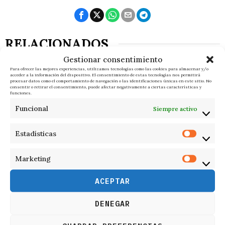
RELACIONADOS
Gestionar consentimiento
Para ofrecer las mejores experiencias, utilizamos tecnologías como las cookies para almacenar y/o
acceder a la información del dispositivo. El consentimiento de estas tecnologías nos permitirá
procesar datos como el comportamiento de navegación o las identificaciones únicas en este sitio. No
consentir o retirar el consentimiento, puede afectar negativamente a ciertas características y
funciones.
Funcional
Siempre activo
Estadísticas
Marketing
ACEPTAR
DENEGAR
9 de agosto de 2026
El autor del tiroteo en un colegio de Tailandia era adicto a