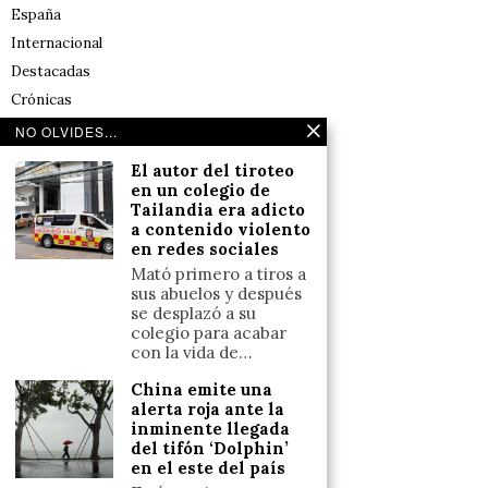
España
Internacional
Destacadas
Crónicas
Noticias de deportes en España
NO OLVIDES...
Salud y Bienestar
El autor del tiroteo
Reflexiones
en un colegio de
Tailandia era adicto
a contenido violento
LINKS
en redes sociales
Mató primero a tiros a
Aviso legal
sus abuelos y después
se desplazó a su
Política de cookies (UE)
colegio para acabar
Términos y condiciones
con la vida de…
China emite una
alerta roja ante la
Llámanos
inminente llegada
del tifón ‘Dolphin’
+34633110958
en el este del país