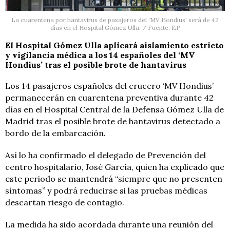
La cuarentena por hantavirus de pasajeros del 'MV Hondius' será de 42
días en el Hospital Gómez Ulla. / Fuente: EP
El Hospital Gómez Ulla aplicará aislamiento estricto
y vigilancia médica a los 14 españoles del ‘MV
Hondius’ tras el posible brote de hantavirus
Los 14 pasajeros españoles del crucero ‘MV Hondius’
permanecerán en cuarentena preventiva durante 42
días en el Hospital Central de la Defensa Gómez Ulla de
Madrid tras el posible brote de hantavirus detectado a
bordo de la embarcación.
Así lo ha confirmado el delegado de Prevención del
centro hospitalario, José García, quien ha explicado que
este periodo se mantendrá “siempre que no presenten
síntomas” y podrá reducirse si las pruebas médicas
descartan riesgo de contagio.
La medida ha sido acordada durante una reunión del