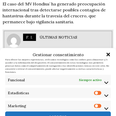
El caso del ‘MV Hondius’ ha generado preocupación
internacional tras detectarse posibles contagios de
hantavirus durante la travesía del crucero, que
permanece bajo vigilancia sanitaria.
F. I.
ÚLTIMAS NOTICIAS
Gestionar consentimiento
Para ofrecer las mejores experiencias, utilizamos tecnologías como las cookies para almacenar y/o
acceder a la información del dispositivo. El consentimiento de estas tecnologías nos permitirá
procesar datos como el comportamiento de navegación o las identificaciones únicas en este sitio. No
consentir o retirar el consentimiento, puede afectar negativamente a ciertas características y
funciones.
RELACIONADOS
Funcional
Siempre activo
Estadísticas
Marketing