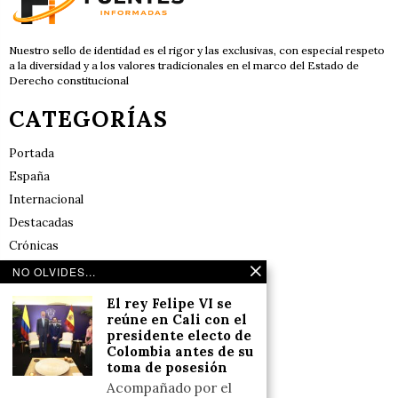
Nuestro sello de identidad es el rigor y las exclusivas, con especial respeto
a la diversidad y a los valores tradicionales en el marco del Estado de
Derecho constitucional
CATEGORÍAS
Portada
España
Internacional
Destacadas
Crónicas
Noticias de deportes en España
NO OLVIDES...
Salud y Bienestar
El rey Felipe VI se
Reflexiones
reúne en Cali con el
presidente electo de
Colombia antes de su
LINKS
toma de posesión
Acompañado por el