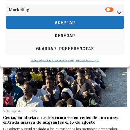
Marketing
RELACIONADOS
ACEPTAR
DENEGAR
GUARDAR PREFERENCIAS
Política de cookies
Privado: Política de privacidad
Aviso legal
5 de agosto de 2026
Ceuta, en alerta ante los rumores en redes de una nueva
entrada masiva de migrantes el 15 de agosto
El Gobierno ceutí traslada a las autoridades los mensajes detectados…