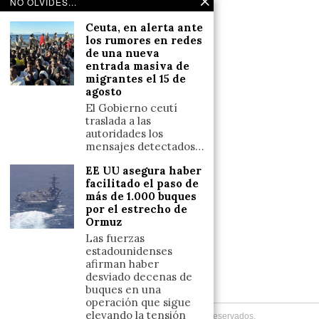
NO OLVIDES...
Salud y Bienestar
Ceuta, en alerta ante
Reflexiones
los rumores en redes
de una nueva
entrada masiva de
LINKS
migrantes el 15 de
agosto
Aviso legal
El Gobierno ceutí
traslada a las
Política de cookies (UE)
autoridades los
Términos y condiciones
mensajes detectados…
EE UU asegura haber
facilitado el paso de
Llámanos
más de 1.000 buques
por el estrecho de
+34633110958
Ormuz
Las fuerzas
estadounidenses
Escríbenos
afirman haber
desviado decenas de
+34633110958
buques en una
operación que sigue
elevando la tensión
Copyright
2026
. Todos los Derechos Reservados.