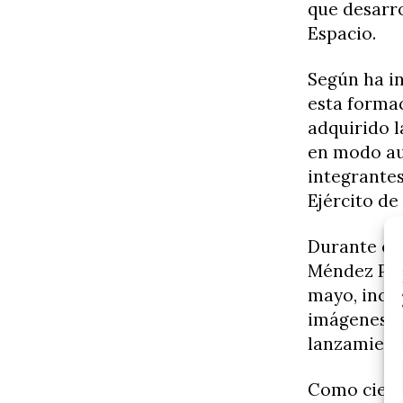
que desarro
Espacio.
Según ha in
esta forma
adquirido l
en modo au
integrantes
Ejército de
Durante el 
Méndez Para
mayo, inclu
imágenes de
lanzamient
Como cierre