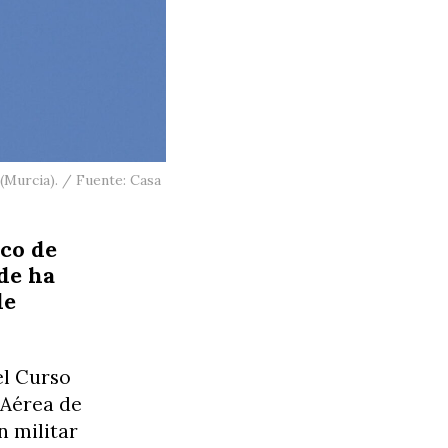
(Murcia). / Fuente: Casa
ico de
de ha
de
el Curso
 Aérea de
n militar