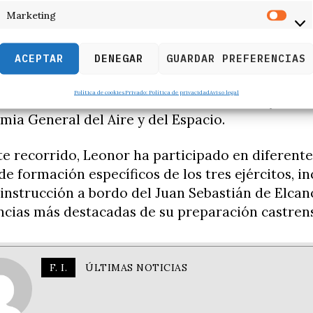
 y el distintivo de “cazador paracaidista”, al igu
Marketing
lumnos que completaron con éxito el programa.
ACEPTAR
DENEGAR
GUARDAR PREFERENCIAS
n en Alcantarilla se enmarca en el último año d
 militar de la heredera, que comenzó en la Aca
Política de cookies
Privado: Política de privacidad
Aviso legal
itar, continuó en la Escuela Naval Militar y cul
mia General del Aire y del Espacio.
e recorrido, Leonor ha participado en diferentes
de formación específicos de los tres ejércitos, i
instrucción a bordo del Juan Sebastián de Elcan
ncias más destacadas de su preparación castren
F. I.
ÚLTIMAS NOTICIAS