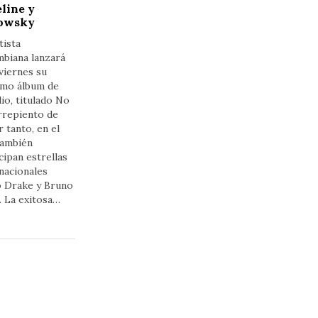
line y
owsky
tista
mbiana lanzará
viernes su
imo álbum de
io, titulado No
rrepiento de
r tanto, en el
también
cipan estrellas
nacionales
 Drake y Bruno
. La exitosa…