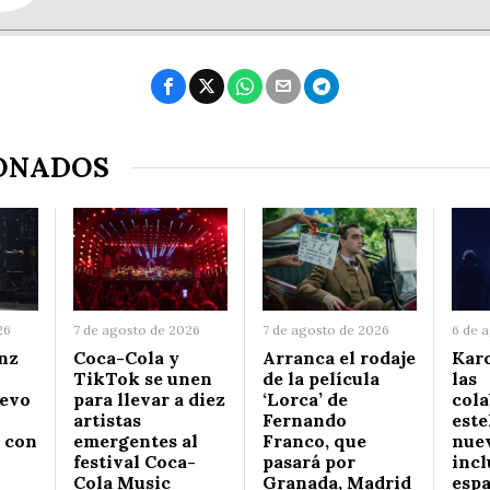
ONADOS
26
7 de agosto de 2026
7 de agosto de 2026
6 de 
nz
Coca-Cola y
Arranca el rodaje
Karo
TikTok se unen
de la película
las
uevo
para llevar a diez
‘Lorca’ de
col
artistas
Fernando
este
 con
emergentes al
Franco, que
nuev
festival Coca-
pasará por
incl
Cola Music
Granada, Madrid
esp