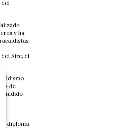
 del
ealizado
eros y ha
racaidistas
n
del Aire, el
acaidismo
mes de
difundido
ó el diploma