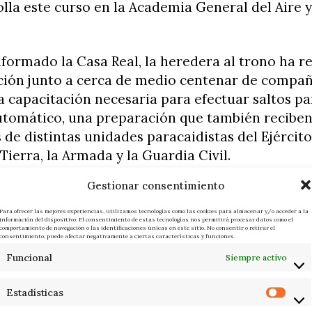
lla este curso en la Academia General del Aire y
formado la Casa Real, la heredera al trono ha r
ción junto a cerca de medio centenar de compañ
a capacitación necesaria para efectuar saltos pa
tomático, una preparación que también recibe
 de distintas unidades paracaidistas del Ejército 
 Tierra, la Armada y la Guardia Civil.
Gestionar consentimiento
curso, desarrollado en la Escuela Militar de Par
da, Leonor realizó varios saltos a lo largo del 
Para ofrecer las mejores experiencias, utilizamos tecnologías como las cookies para almacenar y/o acceder a la
información del dispositivo. El consentimiento de estas tecnologías nos permitirá procesar datos como el
ido al menos uno nocturno. La Casa del Rey ha 
comportamiento de navegación o las identificaciones únicas en este sitio. No consentir o retirar el
consentimiento, puede afectar negativamente a ciertas características y funciones.
 los ejercicios y de la preparación previa a los
Funcional
Siempre activo
os.
Estadísticas
 de esta fase de instrucción, la princesa recibi