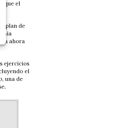
al que el
el plan de
demia
mina ahora
 ejercicios
ncluyendo el
o, una de
se.