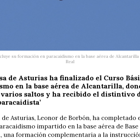
luye su formación en paracaidismo en la base aérea de Alcantarilla 
Real
sa de Asturias ha finalizado el Curso Bás
smo en la base aérea de Alcantarilla, don
varios saltos y ha recibido el distintivo 
paracaidista’
 de Asturias, Leonor de Borbón, ha completado 
aracaidismo impartido en la base aérea de Base
a, una formación complementaria a la instrucció