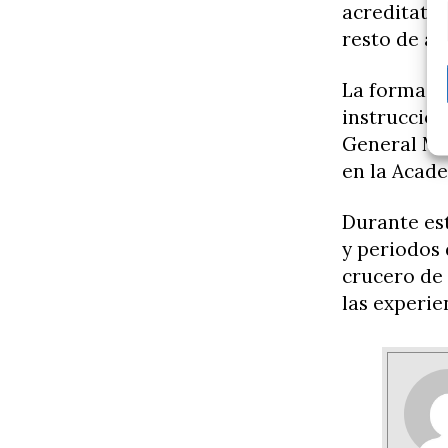
acreditativo
resto de a
La formació
instrucción
General Mil
en la Acade
Durante est
y periodos 
crucero de 
las experie