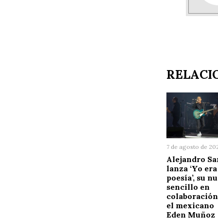
RELACI
7 de agosto de 20
Alejandro Sa
lanza ‘Yo era
poesía’, su n
sencillo en
colaboración
el mexicano
Eden Muñoz