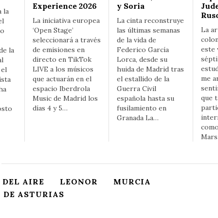
Experience 2026
y Soria
Jude
 la
Rus
La iniciativa europea
La cinta reconstruye
el
La ar
‘Open Stage’
las últimas semanas
ño
colo
seleccionará a través
de la vida de
este 
de emisiones en
Federico García
de la
sépt
directo en TikTok
Lorca, desde su
al
estud
LIVE a los músicos
huida de Madrid tras
el
me a
que actuarán en el
el estallido de la
ista
senti
espacio Iberdrola
Guerra Civil
ha
que 
Music de Madrid los
española hasta su
parti
días 4 y 5…
fusilamiento en
osto
inter
Granada La…
como
Mars
 DEL AIRE
LEONOR
MURCIA
 DE ASTURIAS