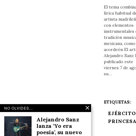
El tema combina
lírica habitual d
artista madrile
con elementos
instrumentales 
tradición music
mexicana, como 
acordeón El art
Alejandro Sanz 
publicado este
viernes 7 de ag
su…
ETIQUETAS:
NO OLVIDES...
EJÉRCITO
Alejandro Sanz
PRINCESA
lanza ‘Yo era
poesía’, su nuevo