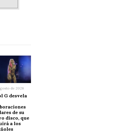
agosto de 2026
l G desvela
aboraciones
lares de su
o disco, que
uirá a los
añoles