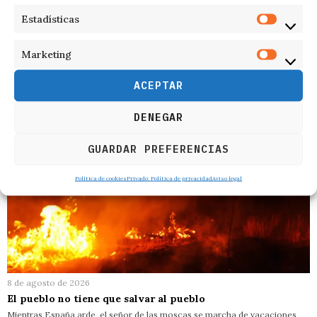
Estadísticas
RELACIONADOS
Marketing
ACEPTAR
DENEGAR
GUARDAR PREFERENCIAS
Política de cookies
Privado: Política de privacidad
Aviso legal
8 de agosto de 2026
El pueblo no tiene que salvar al pueblo
Mientras España arde, el señor de las moscas se marcha de vacaciones