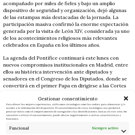
acompañado por miles de fieles y bajo un amplio
dispositivo de seguridad y organización, dejó algunas
de las estampas más destacadas de la jornada. La
participación masiva confirmó la enorme expectación
generada por la visita de León XIV, considerada ya uno
de los acontecimientos religiosos más relevantes
celebrados en España en los últimos años.
La agenda del Pontífice continuará este lunes con
nuevos compromisos institucionales en Madrid, entre
ellos su histórica intervención ante diputados y
senadores en el Congreso de los Diputados, donde se
convertirá en el primer Papa en dirigirse a las Cortes
Generales españolas.
Gestionar consentimiento
Para ofrecer las mejores experiencias, utilizamos tecnologías como las cookies para almacenar y/o
acceder a la información del dispositivo. El consentimiento de estas tecnologías nos permitirá
F. I.
ÚLTIMAS NOTICIAS
procesar datos como el comportamiento de navegación o las identificaciones únicas en este sitio. No
consentir o retirar el consentimiento, puede afectar negativamente a ciertas características y
funciones.
Funcional
Siempre activo