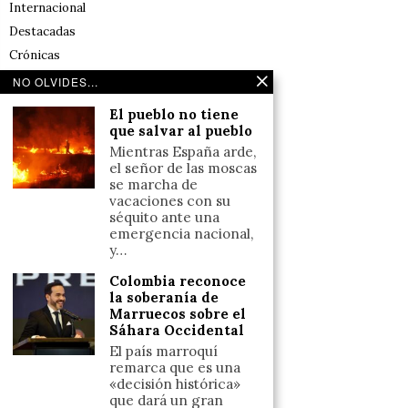
Internacional
Destacadas
Crónicas
Noticias de deportes en España
NO OLVIDES...
Salud y Bienestar
El pueblo no tiene
Reflexiones
que salvar al pueblo
Mientras España arde,
LINKS
el señor de las moscas
se marcha de
vacaciones con su
Aviso legal
séquito ante una
emergencia nacional,
Política de cookies (UE)
y…
Términos y condiciones
Colombia reconoce
la soberanía de
Marruecos sobre el
Llámanos
Sáhara Occidental
+34633110958
El país marroquí
remarca que es una
«decisión histórica»
que dará un gran