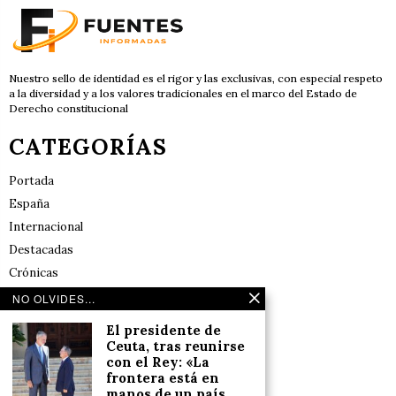
Nuestro sello de identidad es el rigor y las exclusivas, con especial respeto
a la diversidad y a los valores tradicionales en el marco del Estado de
Derecho constitucional
CATEGORÍAS
Portada
España
Internacional
Destacadas
Crónicas
Noticias de deportes en España
NO OLVIDES...
Salud y Bienestar
El presidente de
Reflexiones
Ceuta, tras reunirse
con el Rey: «La
frontera está en
LINKS
manos de un país