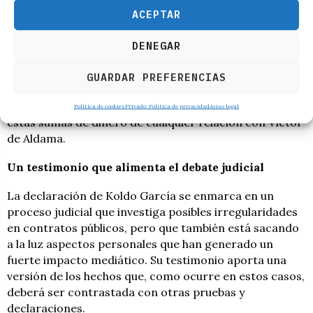
distintas: devoluciones de gastos efectuadas por el
ACEPTAR
PSOE, intercambios solicitados por agentes de la
Guardia Civil y cobros en metálico de arrendamientos
DENEGAR
turísticos realizados por extranjeros a través de
Airbnb.
GUARDAR PREFERENCIAS
En su declaración, García ha sido tajante al desvincular
Política de cookies
Privado: Política de privacidad
Aviso legal
estas sumas de dinero de cualquier relación con Víctor
de Aldama.
Un testimonio que alimenta el debate judicial
La declaración de Koldo García se enmarca en un
proceso judicial que investiga posibles irregularidades
en contratos públicos, pero que también está sacando
a la luz aspectos personales que han generado un
fuerte impacto mediático. Su testimonio aporta una
versión de los hechos que, como ocurre en estos casos,
deberá ser contrastada con otras pruebas y
declaraciones.