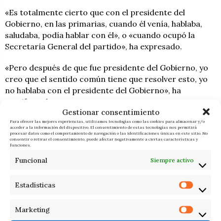
«Es totalmente cierto que con el presidente del
Gobierno, en las primarias, cuando él venía, hablaba,
saludaba, podía hablar con él», o «cuando ocupó la
Secretaría General del partido», ha expresado.
«Pero después de que fue presidente del Gobierno, yo
creo que el sentido común tiene que resolver esto, yo
no hablaba con el presidente del Gobierno», ha
manifestado.
Gestionar consentimiento
Confiesa que las «chistorras» eran fajos de billetes de
Para ofrecer las mejores experiencias, utilizamos tecnologías como las cookies para almacenar y/o
acceder a la información del dispositivo. El consentimiento de estas tecnologías nos permitirá
500 €
procesar datos como el comportamiento de navegación o las identificaciones únicas en este sitio. No
consentir o retirar el consentimiento, puede afectar negativamente a ciertas características y
funciones.
Ya por la tarde, Koldo García ha ofrecido una
Funcional
Siempre activo
respuesta inesperada sobre el significado de las
«chistorras», término utilizado en sus comunicaciones
Estadísticas
privadas para designar a los billetes de 500 euros.
El antiguo colaborador de Ábalos ha justificado el
Marketing
origen de este efectivo atribuyéndolo a tres fuentes