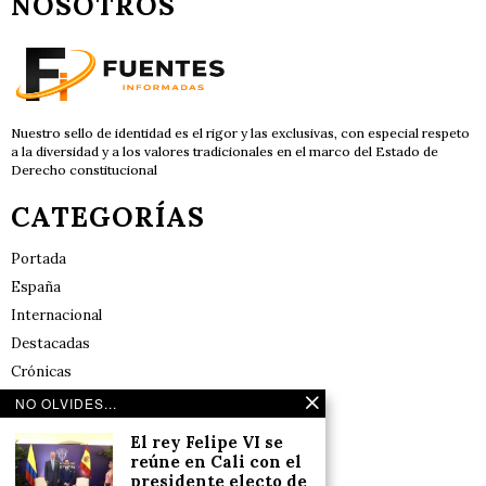
NOSOTROS
Nuestro sello de identidad es el rigor y las exclusivas, con especial respeto
a la diversidad y a los valores tradicionales en el marco del Estado de
Derecho constitucional
CATEGORÍAS
Portada
España
Internacional
Destacadas
Crónicas
Noticias de deportes en España
NO OLVIDES...
Salud y Bienestar
El rey Felipe VI se
Reflexiones
reúne en Cali con el
presidente electo de