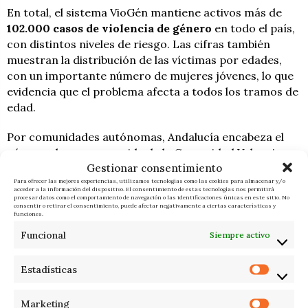
En total, el sistema VioGén mantiene activos más de
102.000 casos de violencia de género
en todo el país,
con distintos niveles de riesgo. Las cifras también
muestran la distribución de las víctimas por edades,
con un importante número de mujeres jóvenes, lo que
evidencia que el problema afecta a todos los tramos de
edad.
Por comunidades autónomas, Andalucía encabeza el
número de casos, seguida de la Comunidad Valenciana
Gestionar consentimiento
y Madrid, lo que refleja una realidad desigual pero
Para ofrecer las mejores experiencias, utilizamos tecnologías como las cookies para almacenar y/o
extendida en todo el territorio español.
acceder a la información del dispositivo. El consentimiento de estas tecnologías nos permitirá
procesar datos como el comportamiento de navegación o las identificaciones únicas en este sitio. No
consentir o retirar el consentimiento, puede afectar negativamente a ciertas características y
funciones.
F. I.
ÚLTIMAS NOTICIAS
Funcional
Siempre activo
Estadísticas
Marketing