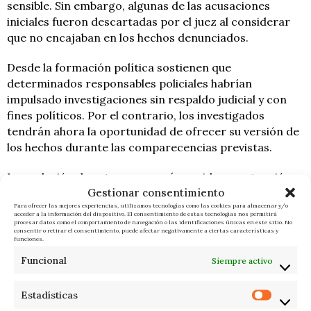
sensible. Sin embargo, algunas de las acusaciones
iniciales fueron descartadas por el juez al considerar
que no encajaban en los hechos denunciados.
Desde la formación política sostienen que
determinados responsables policiales habrían
impulsado investigaciones sin respaldo judicial y con
fines políticos. Por el contrario, los investigados
tendrán ahora la oportunidad de ofrecer su versión de
los hechos durante las comparecencias previstas.
La evolución de esta causa será seguida con atención
Gestionar consentimiento
tanto en el ámbito político como en el judicial, ya que
Para ofrecer las mejores experiencias, utilizamos tecnologías como las cookies para almacenar y/o
podría arrojar nueva luz sobre el funcionamiento de
acceder a la información del dispositivo. El consentimiento de estas tecnologías nos permitirá
determinadas estructuras policiales durante aquellos
procesar datos como el comportamiento de navegación o las identificaciones únicas en este sitio. No
consentir o retirar el consentimiento, puede afectar negativamente a ciertas características y
años y sobre el alcance real de las actuaciones que
funciones.
ahora se encuentran bajo examen.
Funcional
Siempre activo
Estadísticas
F. I.
ÚLTIMAS NOTICIAS