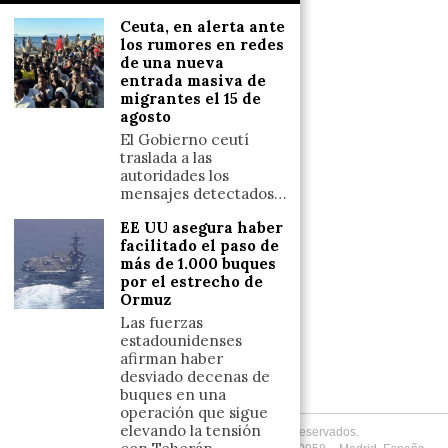
Salud y Bienestar
Ceuta, en alerta ante
Reflexiones
los rumores en redes
de una nueva
entrada masiva de
LINKS
migrantes el 15 de
agosto
Aviso legal
El Gobierno ceutí
traslada a las
Política de cookies (UE)
autoridades los
Términos y condiciones
mensajes detectados…
EE UU asegura haber
facilitado el paso de
Llámanos
más de 1.000 buques
por el estrecho de
+34633110958
Ormuz
Las fuerzas
estadounidenses
Escríbenos
afirman haber
desviado decenas de
+34633110958
buques en una
operación que sigue
elevando la tensión
Copyright
2026
. Todos los Derechos Reservados.