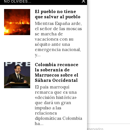
Noticias de deportes en España
NO OLVIDES...
Salud y Bienestar
El pueblo no tiene
Reflexiones
que salvar al pueblo
Mientras España arde,
LINKS
el señor de las moscas
se marcha de
vacaciones con su
Aviso legal
séquito ante una
emergencia nacional,
Política de cookies (UE)
y…
Términos y condiciones
Colombia reconoce
la soberanía de
Marruecos sobre el
Llámanos
Sáhara Occidental
+34633110958
El país marroquí
remarca que es una
«decisión histórica»
que dará un gran
Escríbenos
impulso a las
relaciones
+34633110958
diplomáticas Colombia
ha…
Copyright
2026
. Todos los Derechos Reservados.