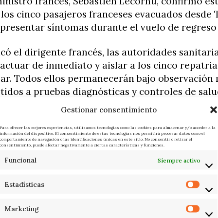
inistro francés, Sébastien Lecornu, confirmó e
los cinco pasajeros franceses evacuados desde 
presentar síntomas durante el vuelo de regreso 
có el dirigente francés, las autoridades sanitari
actuar de inmediato y aislar a los cinco repatri
zar. Todos ellos permanecerán bajo observación
idos a pruebas diagnósticas y controles de sal
 en las próximas horas.
Gestionar consentimiento
vo francés prepara además nuevas medidas preve
Para ofrecer las mejores experiencias, utilizamos tecnologías como las cookies para almacenar y/o acceder a la
información del dispositivo. El consentimiento de estas tecnologías nos permitirá procesar datos como el
comportamiento de navegación o las identificaciones únicas en este sitio. No consentir o retirar el
ualquier posible cadena de contactos relacionad
consentimiento, puede afectar negativamente a ciertas características y funciones.
intomático. Lecornu anunció que firmará un dec
Funcional
Siempre activo
tocolos de aislamiento dirigidos tanto a contact
omo a la protección general de la población.
Estadísticas
 de Salud francesa, Stéphanie Rist, comparecerá
Marketing