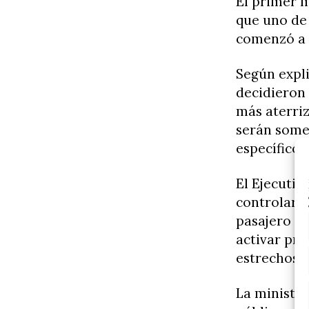
El primer m
que uno de 
comenzó a 
Según expli
decidieron 
más aterri
serán somet
específicos
El Ejecuti
controlar c
pasajero s
activar pro
estrechos c
La ministra