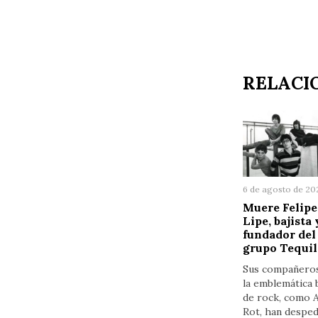
RELACI
6 de agosto de 20
Muere Felipe
Lipe, bajista 
fundador del
grupo Tequil
Sus compañero
la emblemática 
de rock, como A
Rot, han despe