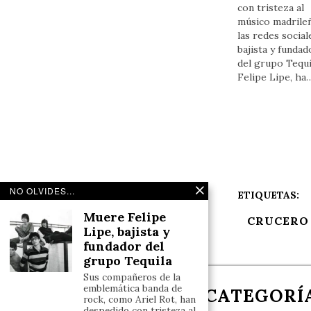
con tristeza al
músico madrile
las redes social
bajista y fundad
del grupo Tequi
Felipe Lipe, ha
NO OLVIDES...
ETIQUETAS:
Muere Felipe
CRUCERO
Lipe, bajista y
fundador del
grupo Tequila
Sus compañeros de la
emblemática banda de
NOSOTROS
CATEGORÍ
rock, como Ariel Rot, han
despedido con tristeza al