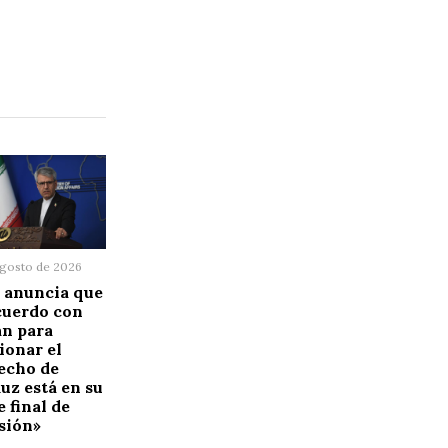
agosto de 2026
 anuncia que
cuerdo con
n para
ionar el
echo de
z está en su
e final de
sión»