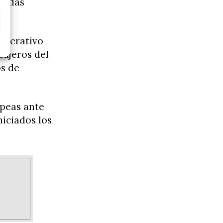
edidas
operativo
sajeros del
s de
opeas ante
niciados los