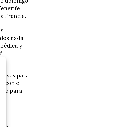
ste domingo
Tenerife
a Francia.
as
ados nada
 médica y
ud
ntivas para
a con el
reto para
os