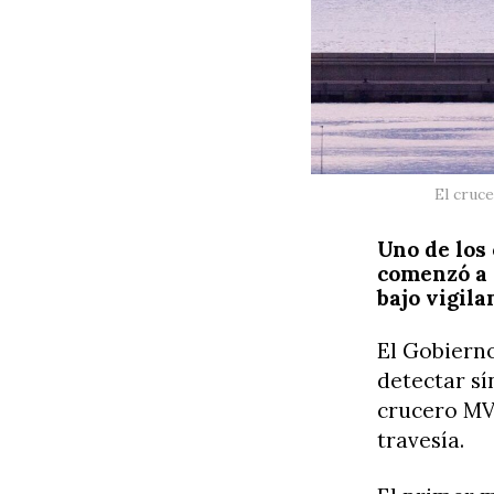
El cruce
Uno de los
comenzó a 
bajo vigil
El Gobierno
detectar s
crucero MV
travesía.