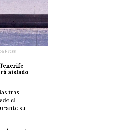
opa Press
 Tenerife
rá aislado
as tras
sde el
durante su