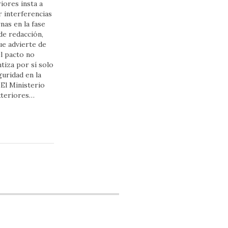
iores insta a
r interferencias
nas en la fase
 de redacción,
e advierte de
l pacto no
tiza por sí solo
guridad en la
El Ministerio
xteriores…