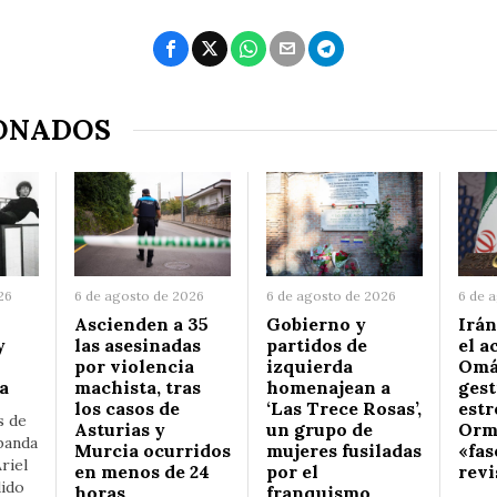
ONADOS
26
6 de agosto de 2026
6 de agosto de 2026
6 de 
Ascienden a 35
Gobierno y
Irán
y
las asesinadas
partidos de
el a
por violencia
izquierda
Omá
a
machista, tras
homenajean a
gest
los casos de
‘Las Trece Rosas’,
estr
s de
Asturias y
un grupo de
Ormu
banda
Murcia ocurridos
mujeres fusiladas
«fas
riel
en menos de 24
por el
revi
dido
horas
franquismo