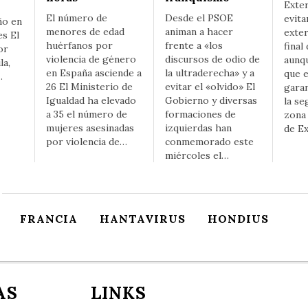
Exter
El número de
Desde el PSOE
evita
ño en
menores de edad
animan a hacer
exter
es El
huérfanos por
frente a «los
final
or
violencia de género
discursos de odio de
aunqu
la,
en España asciende a
la ultraderecha» y a
que e
…
26 El Ministerio de
evitar el «olvido» El
garan
Igualdad ha elevado
Gobierno y diversas
la se
a 35 el número de
formaciones de
zona 
mujeres asesinadas
izquierdas han
de E
por violencia de…
conmemorado este
miércoles el…
FRANCIA
HANTAVIRUS
HONDIUS
AS
LINKS