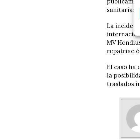
públicament
sanitarias y
La inciden
internacion
MV Hondius
repatriació
El caso ha 
la posibili
traslados i