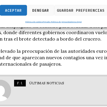
e esta noche para explicar el alcance de las m
 la evolución de la situación.
ACEPTAR
DENEGAR
GUARDAR PREFERENCIAS
cia se produce apenas horas después del amplio 
Política de cookies
Privado: Política de privacidad
Aviso legal
al desplegado en Tenerife para evacuar a los pa
, donde diferentes gobiernos coordinaron vuelo
n tras el brote detectado a bordo del crucero.
elevado la preocupación de las autoridades eur
dad de que aparezcan nuevos contagios una vez i
nternacionales de pasajeros.
F. I.
ÚLTIMAS NOTICIAS