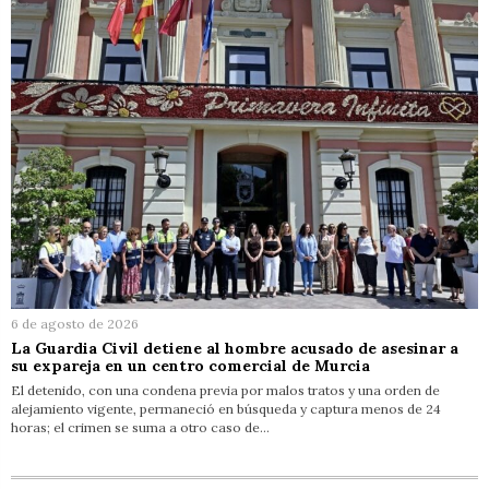
6 de agosto de 2026
La Guardia Civil detiene al hombre acusado de asesinar a
su expareja en un centro comercial de Murcia
El detenido, con una condena previa por malos tratos y una orden de
alejamiento vigente, permaneció en búsqueda y captura menos de 24
horas; el crimen se suma a otro caso de…