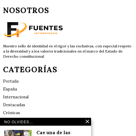
NOSOTROS
Nuestro sello de identidad es el rigor y las exclusivas, con especial respeto
a la diversidad y a los valores tradicionales en el marco del Estado de
Derecho constitucional
CATEGORÍAS
Portada
España
Internacional
Destacadas
Crónicas
Noticias de deportes en España
NO OLVIDES...
Salud y Bienestar
Cae una de las