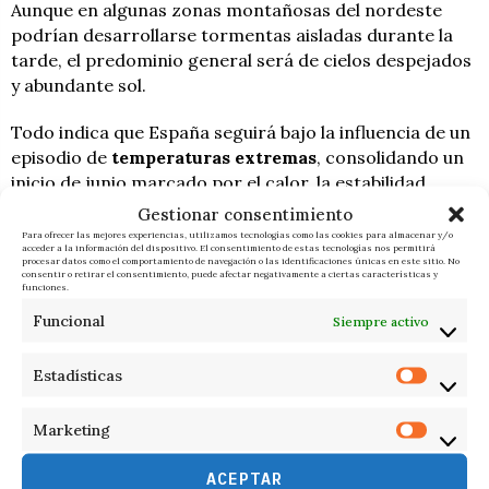
Aunque en algunas zonas montañosas del nordeste
podrían desarrollarse tormentas aisladas durante la
tarde, el predominio general será de cielos despejados
y abundante sol.
Todo indica que España seguirá bajo la influencia de un
episodio de
temperaturas extremas
, consolidando un
inicio de junio marcado por el calor, la estabilidad
atmosférica y valores propios de pleno verano.
Gestionar consentimiento
Para ofrecer las mejores experiencias, utilizamos tecnologías como las cookies para almacenar y/o
acceder a la información del dispositivo. El consentimiento de estas tecnologías nos permitirá
procesar datos como el comportamiento de navegación o las identificaciones únicas en este sitio. No
F. I.
ÚLTIMAS NOTICIAS
consentir o retirar el consentimiento, puede afectar negativamente a ciertas características y
funciones.
Funcional
Siempre activo
Estadísticas
RELACIONADOS
Marketing
ACEPTAR