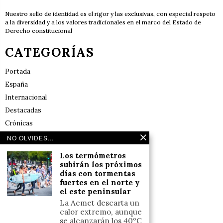
Nuestro sello de identidad es el rigor y las exclusivas, con especial respeto
a la diversidad y a los valores tradicionales en el marco del Estado de
Derecho constitucional
CATEGORÍAS
Portada
España
Internacional
Destacadas
Crónicas
Noticias de deportes en España
NO OLVIDES...
Salud y Bienestar
Los termómetros
Reflexiones
subirán los próximos
días con tormentas
fuertes en el norte y
LINKS
el este peninsular
La Aemet descarta un
Aviso legal
calor extremo, aunque
se alcanzarán los 40ºC