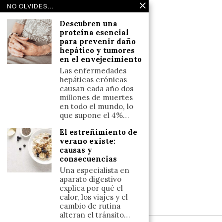
Noticias de deportes en España
NO OLVIDES...
Salud y Bienestar
Descubren una
Reflexiones
proteína esencial
para prevenir daño
hepático y tumores
LINKS
en el envejecimiento
Las enfermedades
Aviso legal
hepáticas crónicas
causan cada año dos
Política de cookies (UE)
millones de muertes
Términos y condiciones
en todo el mundo, lo
que supone el 4%…
El estreñimiento de
Llámanos
verano existe:
causas y
+34633110958
consecuencias
Una especialista en
aparato digestivo
Escríbenos
explica por qué el
calor, los viajes y el
+34633110958
cambio de rutina
alteran el tránsito…