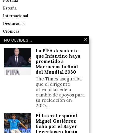
Portada
España
Internacional
Destacadas
Crónicas
Noticias de deportes en España
NO OLVIDES...
Salud y Bienestar
La FIFA desmiente
Reflexiones
que Infantino haya
prometido a
Marruecos la final
LINKS
del Mundial 2030
The Times aseguraba
Aviso legal
que el dirigente
ofreció la sede a
Política de cookies (UE)
cambio de apoyos para
Términos y condiciones
su reelección en
2027…
El lateral español
Llámanos
Miguel Gutiérrez
ficha por el Bayer
+34633110958
Leverkusen hasta