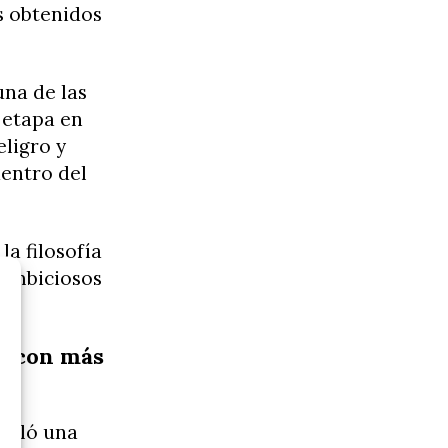
os obtenidos
una de las
 etapa en
eligro y
dentro del
la filosofía
 ambiciosos
es con más
rolló una