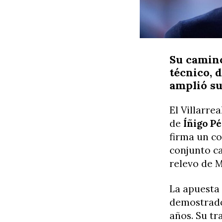
Su camin
técnico, 
amplió su
El Villarre
de
Íñigo P
firma un co
conjunto c
relevo de M
La apuesta 
demostrado
años. Su tr