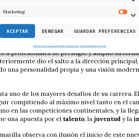
ctoria como futbolista profesional. Defendió las
istóricos como el Athletic Club, Osasuna, Mallor
Marketing
 Huesca, acumulando una valiosa experiencia q
los banquillos.
ACEPTAR
DENEGAR
GUARDAR PREFERENCIAS
como entrenador comenzó como asistente técni
Política de cookies
Privado: Política de privacidad
Aviso legal
to a profesionales de prestigio y amplió su form
steriormente dio el salto a la dirección principal,
o una personalidad propia y una visión modern
ta uno de los mayores desafíos de su carrera. El
guir compitiendo al máximo nivel tanto en el c
mo en las competiciones continentales, y la lle
ne una apuesta por el
talento
, la
juventud
y la
i
amarilla observa con ilusión el inicio de este nue