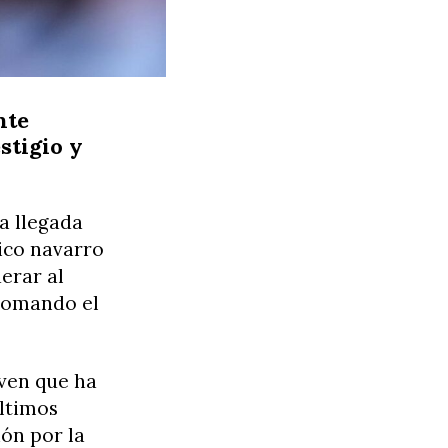
nte
stigio y
a llegada
ico navarro
erar al
 tomando el
oven que ha
ltimos
ión por la