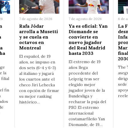
26
7 de agosto de 2026
7 de agosto de 2026
6 de 
n
Rafa Jódar
Ya es oficial: Yan
La 
arrolla a Musetti
Diomande se
des
a
y se cuela en
convierte en
Infa
octavos en
nuevo jugador
pro
La
Montreal
del Real Madrid
Mar
 ha
hasta 2033
fina
El español, de 19
203
El extremo de 19
años, se impuso en
rge
The 
años llega
dos sets (6-4 y 6-3)
e la
asegu
procedente del
al italiano y jugará
filial
dirig
Leipzig tras ser
los cuartos ante el
sede
elegido mejor
checo Jiri Lehecka
l fin
apoy
jugador joven de la
con opción de firmar
a
reel
Bundesliga y
su mejor ranking
ados
rechazar la puja del
histórico…
de
PSG El extremo
e
internacional
costamarfileño Yan
Diomande, de 19…