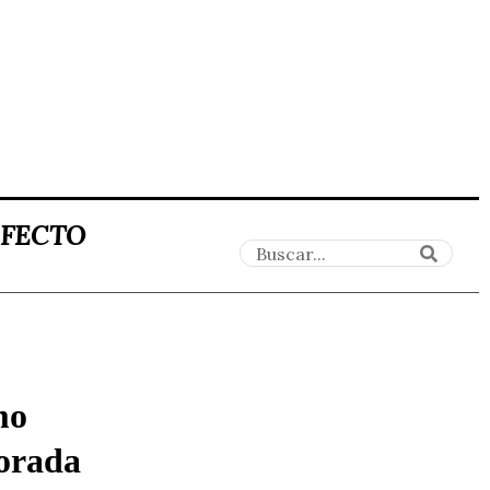
AFECTO
mo
orada