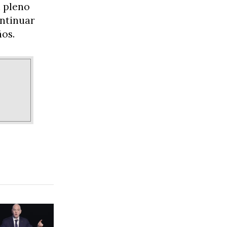
n pleno
ontinuar
ños.