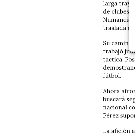
larga traye
de clubes h
Numancia y
traslada a 
Su camino 
trabajó jun
táctica. Po
demostrand
fútbol.
Ahora afron
buscará se
nacional co
Pérez supo
La afición 