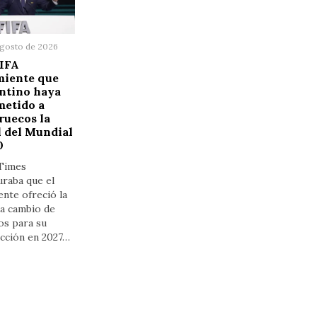
agosto de 2026
FIFA
miente que
ntino haya
metido a
ruecos la
l del Mundial
0
Times
raba que el
ente ofreció la
 a cambio de
os para su
ección en 2027…