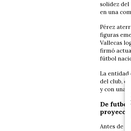
solidez del
en una com
Pérez aterr
figuras eme
Vallecas lo
firmó actua
fútbol naci
La entidad 
del club, c
y con una c
De futbol
proyecci
Antes de in