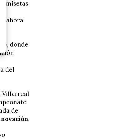
 camisetas
ca,
ue ahora
co, donde
ación
a del
 Villarreal
ampeonato
gada de
nnovación
.
vo