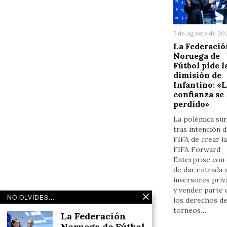
7 de agosto de 20
La Federació
Noruega de
Fútbol pide l
dimisión de
Infantino: «
confianza se
perdido»
La polémica su
tras intención d
FIFA de crear la 
FIFA Forward
Enterprise con e
de dar entrada 
inversores priv
y vender parte 
NO OLVIDES...
los derechos d
torneos…
La Federación
Noruega de Fútbol