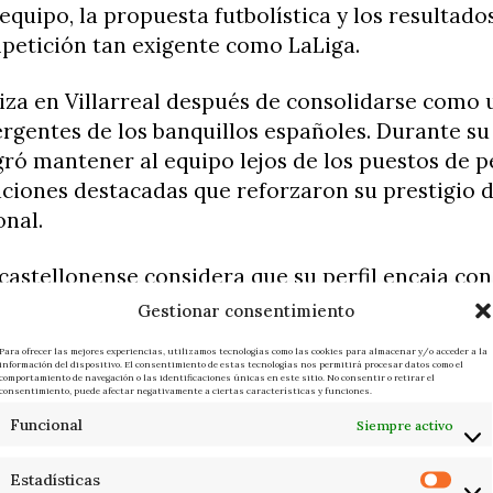
 equipo, la propuesta futbolística y los resultad
petición tan exigente como LaLiga.
iza en Villarreal después de consolidarse como 
rgentes de los banquillos españoles. Durante su
gró mantener al equipo lejos de los puestos de p
ciones destacadas que reforzaron su prestigio 
onal.
castellonense considera que su perfil encaja con 
aracterizada por apostar por proyectos estables,
Gestionar consentimiento
lara identidad de juego.
Para ofrecer las mejores experiencias, utilizamos tecnologías como las cookies para almacenar y/o acceder a la
información del dispositivo. El consentimiento de estas tecnologías nos permitirá procesar datos como el
comportamiento de navegación o las identificaciones únicas en este sitio. No consentir o retirar el
ista profesional a uno de los entrenador
consentimiento, puede afectar negativamente a ciertas características y funciones.
ón
Funcional
Siempre activo
iciar su carrera como técnico, Íñigo Pérez desar
Estadísticas