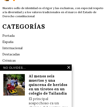
Nuestro sello de identidad es el rigor y las exclusivas, con especial respeto
a la diversidad y a los valores tradicionales en el marco del Estado de
Derecho constitucional
CATEGORÍAS
Portada
España
Internacional
Destacadas
Crónicas
Noticias de deportes en España
NO OLVIDES...
Salud y Bienestar
Al menos seis
Reflexiones
muertos y una
quincena de heridos
en un tiroteo en un
LINKS
colegio de Tailandia
El principal
Aviso legal
sospechoso es un