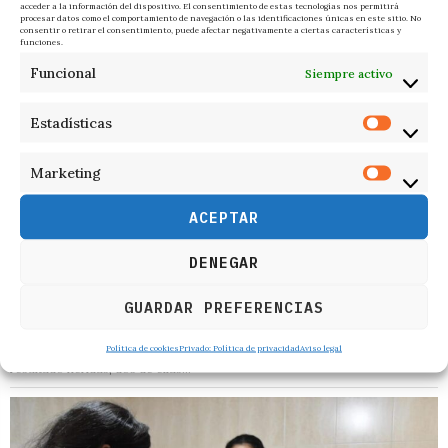
acceder a la información del dispositivo. El consentimiento de estas tecnologías nos permitirá
procesar datos como el comportamiento de navegación o las identificaciones únicas en este sitio. No
consentir o retirar el consentimiento, puede afectar negativamente a ciertas características y
funciones.
Funcional
Siempre activo
Estadísticas
Marketing
ACEPTAR
DENEGAR
7 de agosto de 2026
Al menos seis muertos y una quincena de heridos en un
GUARDAR PREFERENCIAS
tiroteo en un colegio de Tailandia
El principal sospechoso es un alumno del centro que se ha quitado la vida
Política de cookies
Privado: Política de privacidad
Aviso legal
de un disparo Al menos seis personas han muerto y quince más han
resultado heridas, dos de ellas…