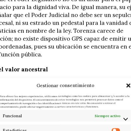
acio para la dignidad viva. De igual manera, su 
ñalar que el Poder Judicial no debe ser un sepulc
esal, ni su estrado un pedestal para la vanidad
sticias en nombre de la ley. Torenza carece de
ción; no existe dispositivo GPS capaz de emitir 
oordenadas, pues su ubicación se encuentra en e
 función pública.
el valor ancestral
una exégesis del valor humano que trasciende la
Gestionar consentimiento
a cosmogonía ancestral, representa el estruendo
Para ofrecer las mejores experiencias, utilizamos tecnologías como las cookies para almacenar y/o acceder a la
a a ser extinguida por la mentira institucional. 
información del dispositivo. El consentimiento de estas tecnologías nos permitirá procesar datos como el
comportamiento de navegación o las identificaciones únicas en este sitio. No consentir o retirar el
 folcolórico, sino una confrontación de
Mana
co
consentimiento, puede afectar negativamente a ciertas características y funciones.
del estrado. Es un ritual donde el cuerpo y la vo
Funcional
Siempre activo
 para desafiar la opresión; mediante el golpe rí
Estadísticas