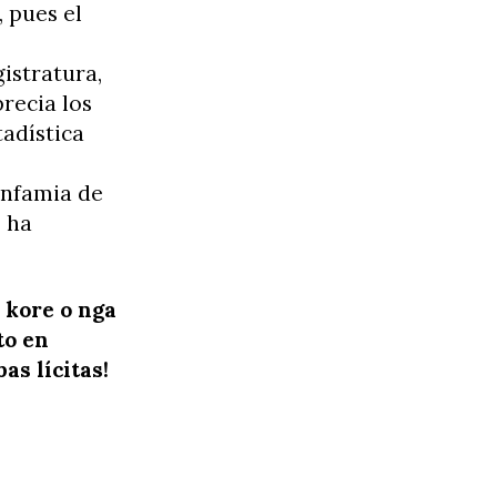
, pues el
gistratura,
recia los
adística
infamia de
e ha
 kore o nga
to en
as lícitas!