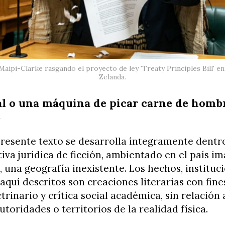
aipi-Clarke rasgando el proyecto de ley 'Treaty Principles Bill' e
Zelanda.
al o una máquina de picar carne de homb
s
resente texto se desarrolla íntegramente dentr
tiva jurídica de ficción, ambientado en el país i
, una geografía inexistente. Los hechos, instituc
aquí descritos son creaciones literarias con fine
ctrinario y crítica social académica, sin relación
utoridades o territorios de la realidad física.