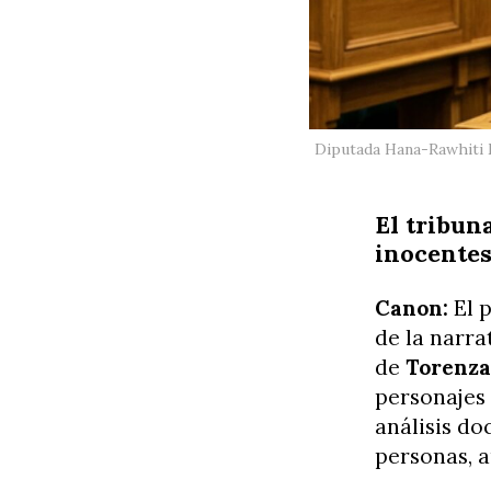
Diputada Hana-Rawhiti M
El tribun
inocente
Canon:
El p
de la narra
de
Torenza
personajes 
análisis do
personas, a