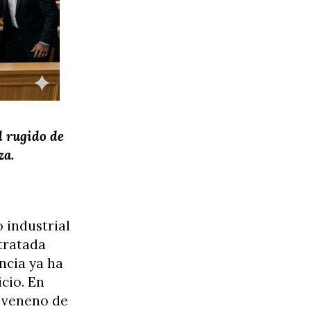
l rugido de
za.
 industrial
 tratada
ncia ya ha
icio. En
l veneno de