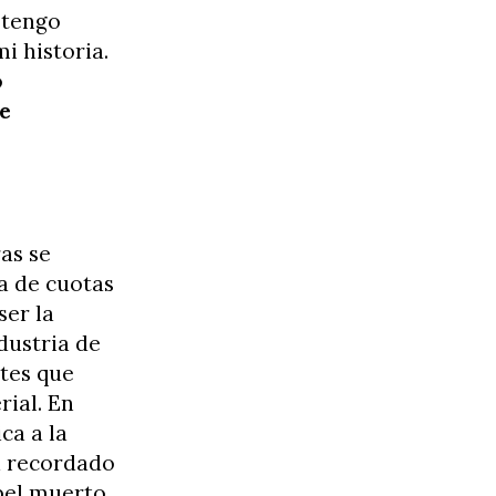
 tengo
i historia.
o
e
as se
a de cuotas
ser la
dustria de
tes que
rial. En
ca a la
a recordado
pel muerto,