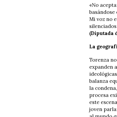
«No acepta
basándose 
Mi voz no e
silenciados
(Diputada 
La geografí
Torenza no 
expanden a
ideológicas
balanza equ
la condena
procesa exi
este escena
joven parl
al mundo qu