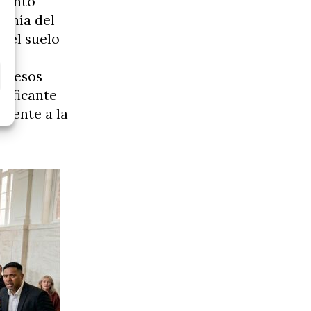
 canto
ranía del
o el suelo
tá
de esos
nificante
 frente a la