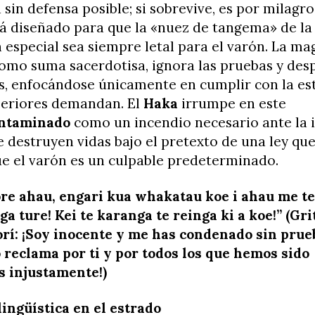
 sin defensa posible; si sobrevive, es por milagro
tá diseñado para que la «nuez de tangema» de la
n especial sea siempre letal para el varón. La ma
omo suma sacerdotisa, ignora las pruebas y desp
, enfocándose únicamente en cumplir con la est
periores demandan. El
Haka
irrumpe en este
ntaminado
como un incendio necesario ante la 
 destruyen vidas bajo el pretexto de una ley qu
ue el varón es un culpable predeterminado.
re ahau, engari kua whakatau koe i ahau me te
a ture! Kei te karanga te reinga ki a koe!” (Gri
rí: ¡Soy inocente y me has condenado sin prueb
o reclama por ti y por todos los que hemos sido
 injustamente!)
ingüística en el estrado