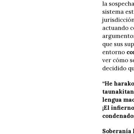
la sospecha
sistema es
jurisdicció
actuando c
argumentos
que sus su
entorno
co
ver cómo se
decidido q
“He harako
taunakitang
lengua mao
¡El infiern
condenados
Soberanía l