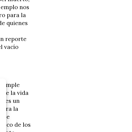
ejemplo nos
ro para la
 de quienes
un reporte
l vacío
 simple
 de la vida
No es un
ntra la
z se
tmico de los