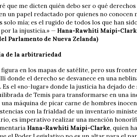
ré que me dicten quién debo ser o qué derechos
en un papel redactado por quienes no conocen m
s solo mía; es el rugido de todos los que han sid
 por la injusticia.» —
Hana-Rawhiti Maipi-Clark
del Parlamento de Nueva Zelanda)
a de la arbitrariedad
figura en los mapas de satélite, pero sus fronter
llí donde el derecho se desvanece en una neblin
. Es el «no-lugar» donde la justicia ha dejado de 
ilibrada de Temis para transformarse en una in
, una máquina de picar carne de hombres inocen
stencias con la frialdad de un inventario ministe
rio, es imperativo realizar una mención honorífi
amentaria
Hana-Rawhiti Maipi-Clarke
, quien h
e el Poder Legislativo no es un altar para el pa