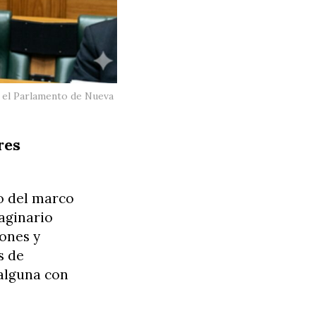
n el Parlamento de Nueva
res
o del marco
maginario
iones y
s de
 alguna con