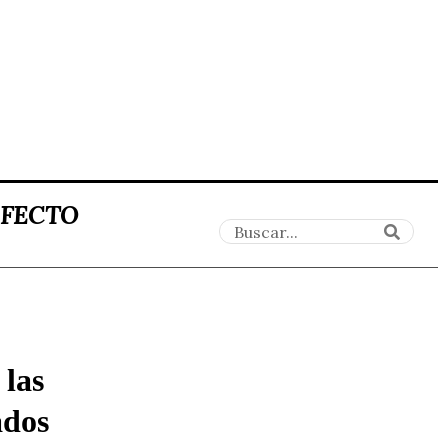
AFECTO
 las
ados