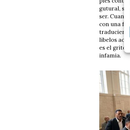
pies contra
gutural, se
ser. Cuand
con una fue
traduciendo
libelos acu
es el grito;
infamia.