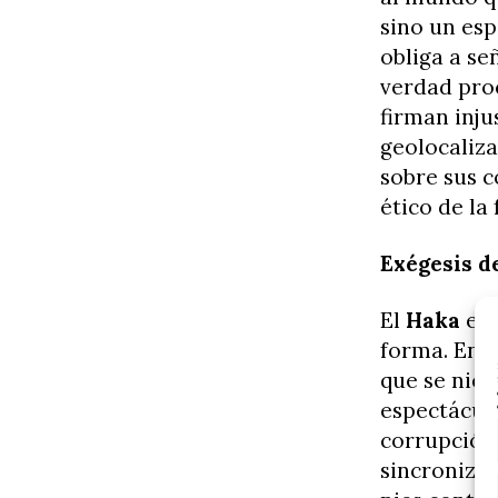
sino un esp
obliga a se
verdad proc
firman inju
geolocaliza
sobre sus c
ético de la
Exégesis d
El
Haka
es 
forma. En l
que se nieg
espectáculo
corrupción 
sincronizan