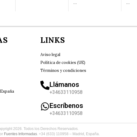
…
…
AS
LINKS
Aviso legal
Política de cookies (UE)
Términos y condiciones
Llámanos
 España
+34633110958
Escríbenos
+34633110958
pyright
2026
. Todos los Derechos Reservados.
por
Fuentes Informadas
. +34 (633) 110958 – Madrid, España.