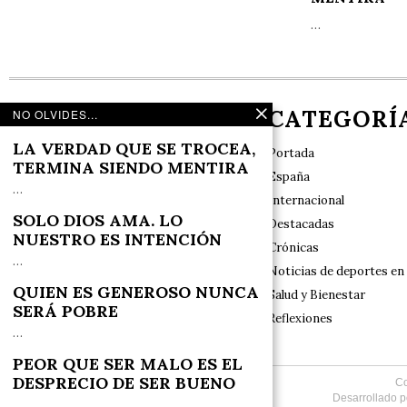
…
NOSOTROS
CATEGORÍ
NO OLVIDES...
LA VERDAD QUE SE TROCEA,
Portada
TERMINA SIENDO MENTIRA
España
…
Internacional
SOLO DIOS AMA. LO
Destacadas
Nuestro sello de identidad es el rigor y las
NUESTRO ES INTENCIÓN
exclusivas, con especial respeto a la
Crónicas
diversidad y a los valores tradicionales en el
…
Noticias de deportes en
marco del Estado de Derecho constitucional
QUIEN ES GENEROSO NUNCA
Salud y Bienestar
SERÁ POBRE
Reflexiones
…
PEOR QUE SER MALO ES EL
DESPRECIO DE SER BUENO
Co
Desarrollado 
…