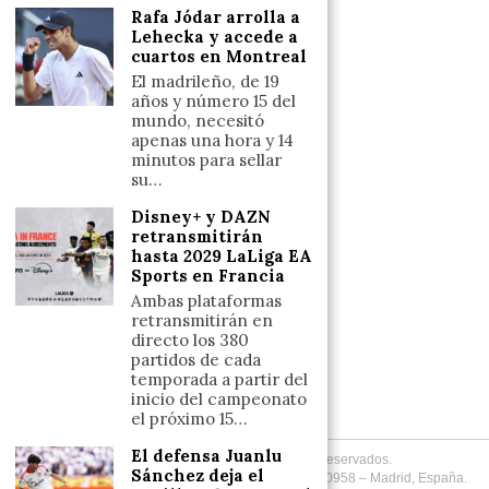
Salud y Bienestar
Rafa Jódar arrolla a
Reflexiones
Lehecka y accede a
cuartos en Montreal
LINKS
El madrileño, de 19
años y número 15 del
mundo, necesitó
Aviso legal
apenas una hora y 14
minutos para sellar
Política de cookies (UE)
su…
Términos y condiciones
Disney+ y DAZN
retransmitirán
hasta 2029 LaLiga EA
Llámanos
Sports en Francia
+34633110958
Ambas plataformas
retransmitirán en
directo los 380
partidos de cada
Escríbenos
temporada a partir del
inicio del campeonato
+34633110958
el próximo 15…
El defensa Juanlu
Copyright
2026
. Todos los Derechos Reservados.
Sánchez deja el
Desarrollado por
Fuentes Informadas
. +34 (633) 110958 – Madrid, España.