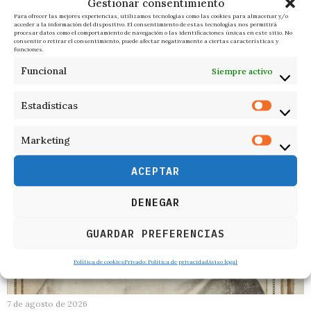
Gestionar consentimiento
Para ofrecer las mejores experiencias, utilizamos tecnologías como las cookies para almacenar y/o
acceder a la información del dispositivo. El consentimiento de estas tecnologías nos permitirá
procesar datos como el comportamiento de navegación o las identificaciones únicas en este sitio. No
consentir o retirar el consentimiento, puede afectar negativamente a ciertas características y
8 de agosto de 2026
funciones.
Andalucía
Funcional
Siempre activo
…
Estadísticas
Marketing
ACEPTAR
DENEGAR
GUARDAR PREFERENCIAS
Política de cookies
Privado: Política de privacidad
Aviso legal
7 de agosto de 2026