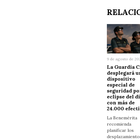
RELACI
9 de agosto de 20
La Guardia C
desplegará u
dispositivo
especial de
seguridad po
eclipse del dí
con más de
24.000 efect
La Benemérita
recomienda
planificar los
desplazamiento