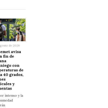
agosto de 2026
emet avisa
n fin de
ana
aniego con
peraturas de
a 40 grados,
hes
icales y
mentas
lor intenso y la
 humedad
rán