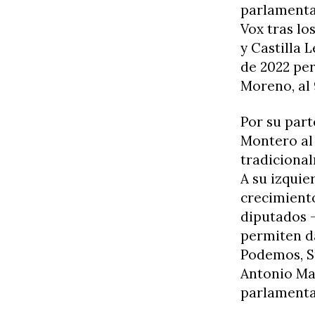
parlamentar
Vox tras l
y Castilla 
de 2022 per
Moreno, al 
Por su part
Montero al 
tradicional
A su izqui
crecimiento
diputados -
permiten da
Podemos, S
Antonio Maí
parlamenta