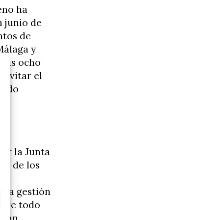
eno ha
 junio de
ntos de
Málaga y
 las ocho
 evitar el
rtado
der la Junta
x% de los
por
e la gestión
obre todo
Juan