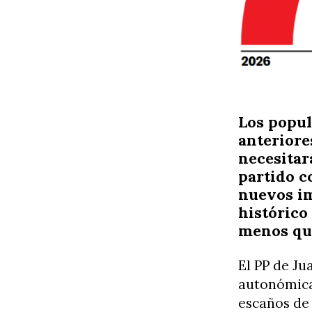
Los popul
anteriore
necesitar
partido c
nuevos im
histórico
menos que
El PP de J
autonómica
escaños de 