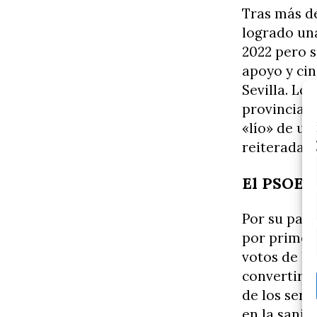
Tras más de
logrado una
2022 pero s
apoyo y ci
Sevilla. Lo
provincias 
«lío» de un
reiteradame
El PSOE a
Por su part
por primera
votos de la
convertir l
de los serv
en la sanid