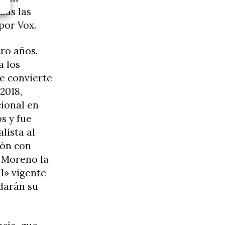
das las
por Vox.
ro años.
a los
e convierte
2018,
ional en
s y fue
lista al
ión con
 Moreno la
l» vigente
darán su