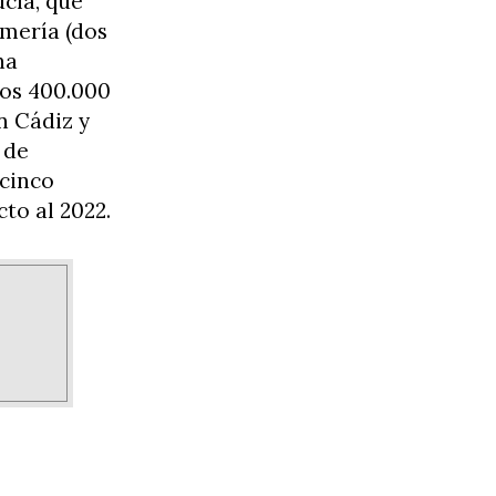
cía, que
lmería (dos
ha
los 400.000
n Cádiz y
 de
 cinco
to al 2022.