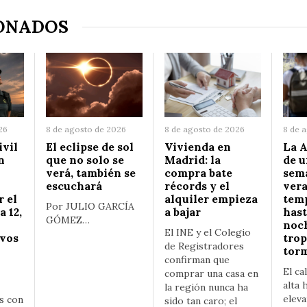
ONADOS
26
8 de agosto de 2026
8 de agosto de 2026
8 de 
ivil
El eclipse de sol
Vivienda en
La A
n
que no solo se
Madrid: la
de u
verá, también se
compra bate
sem
escuchará
récords y el
ver
r el
alquiler empieza
tem
Por JULIO GARCÍA
a 12,
a bajar
hast
GÓMEZ…
noc
El INE y el Colegio
ivos
trop
de Registradores
tor
confirman que
El ca
comprar una casa en
alta
la región nunca ha
eleva
s con
sido tan caro; el