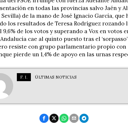
rda del PSOE irrumpe con fuerza Adelante Andalu
sentación en todas las provincias salvo Jaén y A
 Sevilla) de la mano de José Ignacio García, que 
do los resultados de Teresa Rodríguez rozando 
l 9,6% de los votos y superando a Vox en votos e
r Andalucía cae al quinto puesto tras el ‘sorpasso’
ero resiste con grupo parlamentario propio con
que pierde un 1,4% de apoyo en las urnas respec
F. I.
ÚLTIMAS NOTICIAS