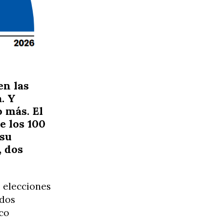
en las
. Y
 más. El
e los 100
 su
, dos
 elecciones
 dos
nco