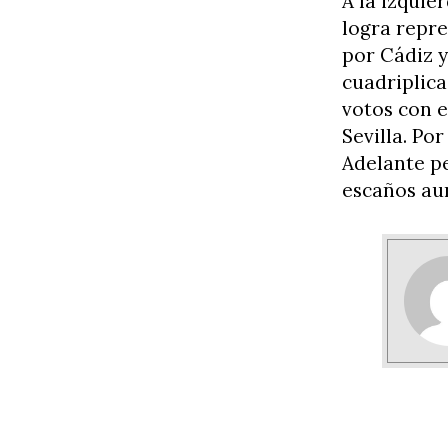
A la izquie
logra repre
por Cádiz y
cuadriplica
votos con e
Sevilla. Po
Adelante p
escaños aun