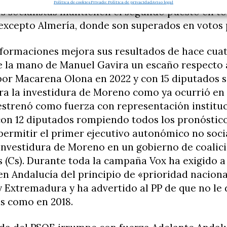
Política de cookies
Privado: Política de privacidad
Aviso legal
s socialistas mantienen el segundo puesto en to
excepto Almería, donde son superados en votos 
 formaciones mejora sus resultados de hace cuat
e la mano de Manuel Gavira un escaño respecto 
por Macarena Olona en 2022 y con 15 diputados s
ra la investidura de Moreno como ya ocurrió en 
estrenó como fuerza con representación instituc
con 12 diputados rompiendo todos los pronóstico
permitir el primer ejecutivo autonómico no socia
a investidura de Moreno en un gobierno de coalic
 (Cs). Durante toda la campaña Vox ha exigido a
en Andalucía del principio de «prioridad naciona
 Extremadura y ha advertido al PP de que no le 
s como en 2018.