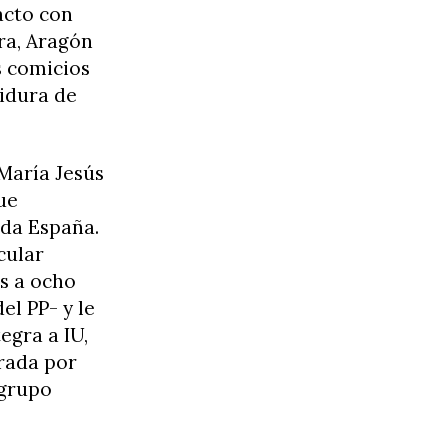
acto con
ra, Aragón
s comicios
tidura de
 María Jesús
ue
oda España.
cular
s a ocho
el PP- y le
egra a IU,
rada por
 grupo