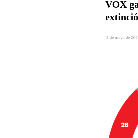
VOX gan
extinció
18 de mayo de 202