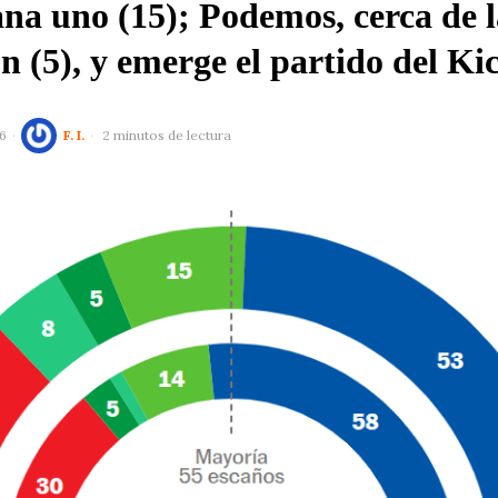
a uno (15); Podemos, cerca de l
n (5), y emerge el partido del Kic
6
F. I.
2 minutos de lectura