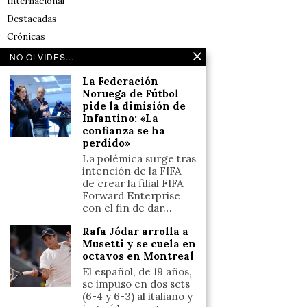
Internacional
Destacadas
Crónicas
Noticias de deportes en España
NO OLVIDES...
Salud y Bienestar
La Federación
Reflexiones
Noruega de Fútbol
pide la dimisión de
Infantino: «La
LINKS
confianza se ha
perdido»
Aviso legal
La polémica surge tras
intención de la FIFA
Política de cookies (UE)
de crear la filial FIFA
Términos y condiciones
Forward Enterprise
con el fin de dar…
Rafa Jódar arrolla a
Llámanos
Musetti y se cuela en
octavos en Montreal
+34633110958
El español, de 19 años,
se impuso en dos sets
(6-4 y 6-3) al italiano y