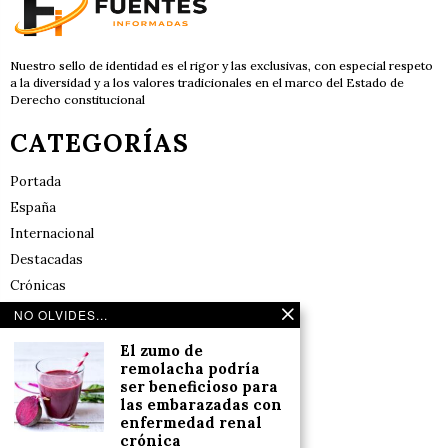
Nuestro sello de identidad es el rigor y las exclusivas, con especial respeto
a la diversidad y a los valores tradicionales en el marco del Estado de
Derecho constitucional
CATEGORÍAS
Portada
España
Internacional
Destacadas
Crónicas
Noticias de deportes en España
NO OLVIDES...
Salud y Bienestar
El zumo de
Reflexiones
remolacha podría
ser beneficioso para
las embarazadas con
LINKS
enfermedad renal
crónica