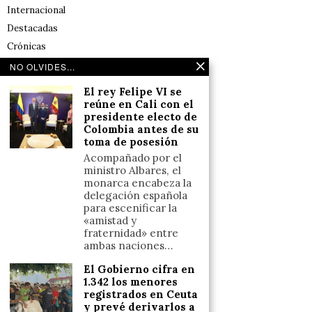
Internacional
Destacadas
Crónicas
Noticias de deportes en España
NO OLVIDES...
Salud y Bienestar
El rey Felipe VI se
Reflexiones
reúne en Cali con el
presidente electo de
Colombia antes de su
LINKS
toma de posesión
Acompañado por el
Aviso legal
ministro Albares, el
monarca encabeza la
Política de cookies (UE)
delegación española
Términos y condiciones
para escenificar la
«amistad y
fraternidad» entre
ambas naciones…
Llámanos
El Gobierno cifra en
+34633110958
1.342 los menores
registrados en Ceuta
y prevé derivarlos a