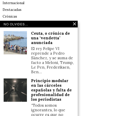
Internacional
Destacadas
Crónicas
Noticias de deportes en España
NO OLVIDES...
Salud y Bienestar
Ceuta, o crónica de
Reflexiones
una ‘vendetta’
anunciada
LINKS
El rey Felipe VI
reprende a Pedro
Sánchez, y se suma de
Aviso legal
facto a Meloni, Trump,
Le Pen, Frederiksen,
Política de cookies (UE)
Ben…
Términos y condiciones
Principio modular
en las cárceles
españolas y falta de
Llámanos
profesionalidad de
los periodistas
+34633110958
“Todos somos
ignorantes, lo que
ocurre es que no