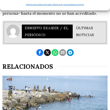
dentro de la Administración, con capacidad de otorgar
Política de cookies
Privado: Política de privacidad
Aviso legal
el crédito, y en qué consistía su poder sobre esa
persona- hasta el momento
no se han acreditado.
ERNESTO EKAIZER / EL
ÚLTIMAS
PERIÓDICO
NOTICIAS
RELACIONADOS