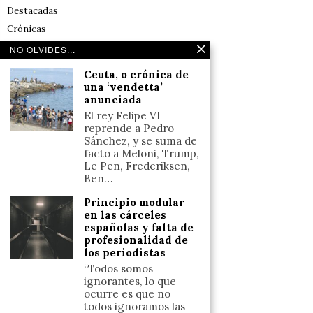
Destacadas
Crónicas
Noticias de deportes en España
NO OLVIDES...
Salud y Bienestar
Ceuta, o crónica de
Reflexiones
una ‘vendetta’
anunciada
LINKS
El rey Felipe VI
reprende a Pedro
Sánchez, y se suma de
Aviso legal
facto a Meloni, Trump,
Le Pen, Frederiksen,
Política de cookies (UE)
Ben…
Términos y condiciones
Principio modular
en las cárceles
españolas y falta de
Llámanos
profesionalidad de
los periodistas
+34633110958
“Todos somos
ignorantes, lo que
ocurre es que no
Escríbenos
todos ignoramos las