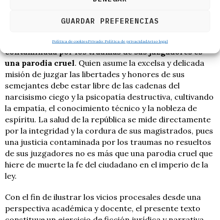
Golem en la judicatura penal es que
el poder absoluto
sin salud mental y sin control ético se convierte
GUARDAR PREFERENCIAS
invariablemente en un instrumento de opresión y
degradación institucional, pues una justicia
Política de cookies
Privado: Política de privacidad
Aviso legal
contaminada por los traumas de sus juzgadores es
una parodia cruel
. Quien asume la excelsa y delicada
misión de juzgar las libertades y honores de sus
semejantes debe estar libre de las cadenas del
narcisismo ciego y la psicopatía destructiva, cultivando
la empatía, el conocimiento técnico y la nobleza de
espíritu. La salud de la república se mide directamente
por la integridad y la cordura de sus magistrados, pues
una justicia contaminada por los traumas no resueltos
de sus juzgadores no es más que una parodia cruel que
hiere de muerte la fe del ciudadano en el imperio de la
ley.
Con el fin de ilustrar los vicios procesales desde una
perspectiva académica y docente, el presente texto
constituye un ejercicio de ficción jurídica y narrativa