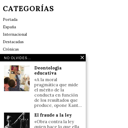
CATEGORÍAS
Portada
España
Internacional
Destacadas
Crónicas
Noticias de deportes en España
NO OLVIDES...
Salud y Bienestar
Deontología
Reflexiones
educativa
«A la moral
LINKS
pragmática que mide
el mérito de la
conducta en función
Aviso legal
de los resultados que
produce, opone Kant…
Política de cookies (UE)
Términos y condiciones
El fraude a la ley
«Obra contra la ley
quien hace lo que ella